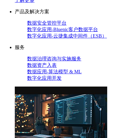
了解更多
产品及解决方案
数据安全管控平台
数字化应用-Bluenic客户数据平台
数字化应用-云捷集成中间件（ESB）
服务
数据治理咨询与实施服务
数据资产入表
数据应用-算法模型 & ML
数字化应用开发