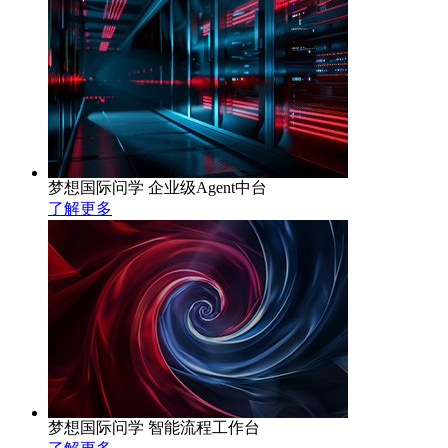
梦想国际问学 企业级Agent中台
了解更多
梦想国际问学 智能流程工作台