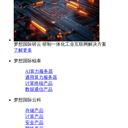
梦想国际研云 研制一体化工业互联网解决方案
了解更多
梦想国际鲲泰
AI算力服务器
通用算力服务器
计算终端产品
数据通信产品
梦想国际云科
存储产品
计算产品
安全产品