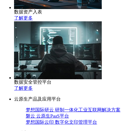
数据资产入表
了解更多
数据安全管控平台
了解更多
云原生产品及应用平台
梦想国际研云 研制一体化工业互联网解决方案
磐云 云原生PaaS平台
梦想国际云印 数字化文印管理平台