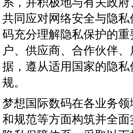
系，并积极地与有关政府
共同应对网络安全与隐私
码充分理解隐私保护的重要性
户、供应商、合作伙
据，遵从适用国家的
规。
梦想国际数码在各业务领域从政策
和规范等方面构筑并全面