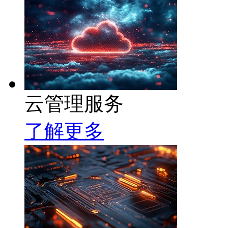
云管理服务
了解更多