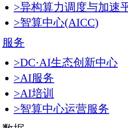
>异构算力调度与加速
>智算中心(AICC)
服务
>DC·AI生态创新中心
>AI服务
>AI培训
>智算中心运营服务