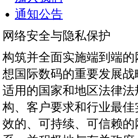
通知公告
网络安全与隐私保护
构筑并全面实施端到端的
想国际数码的重要发展战
适用的国家和地区法律法规
构、客户要求和行业最佳
效的、可持续、可