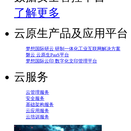
了解更多
云原生产品及应用平台
梦想国际研云 研制一体化工业互联网解决方案
磐云 云原生PaaS平台
梦想国际云印 数字化文印管理平台
云服务
云管理服务
安全服务
基础架构服务
云应用服务
云培训服务