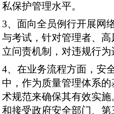
私保护管理水平。
3、面向全员例行开
与考试，针对管理者
立问责机制，对违规行
4、在业务流程方面
中，作为质量管理体系的
术规范来确保其有效实施
和接受政府安全部门