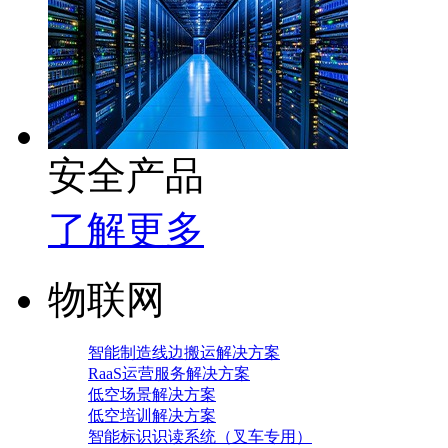
安全产品
了解更多
物联网
智能制造线边搬运解决方案
RaaS运营服务解决方案
低空场景解决方案
低空培训解决方案
智能标识识读系统（叉车专用）