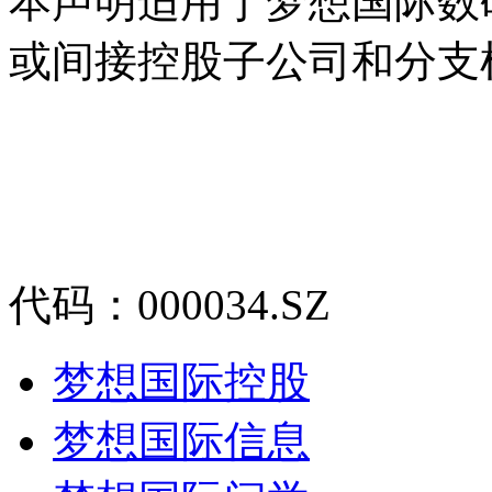
本声明适用于梦想国际数
或间接控股子公司和分支
代码：000034.SZ
梦想国际控股
梦想国际信息