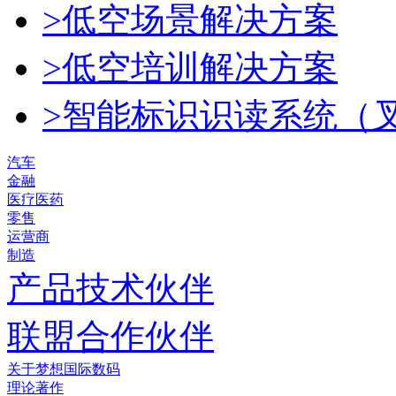
>低空场景解决方案
>低空培训解决方案
>智能标识识读系统（
汽车
金融
医疗医药
零售
运营商
制造
产品技术伙伴
联盟合作伙伴
关于梦想国际数码
理论著作