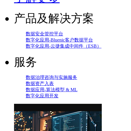
产品及解决方案
数据安全管控平台
数字化应用-Bluenic客户数据平台
数字化应用-云捷集成中间件（ESB）
服务
数据治理咨询与实施服务
数据资产入表
数据应用-算法模型 & ML
数字化应用开发