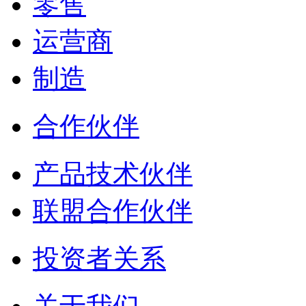
零售
运营商
制造
合作伙伴
产品技术伙伴
联盟合作伙伴
投资者关系