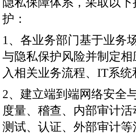
隐私保障体系，采取
护：
1、各业务部门基于业务
与隐私保护风险并制定相应
入相关业务流程、IT系
2、建立端到端网络安全
度量、稽查、内部审
测试、认证、外部审