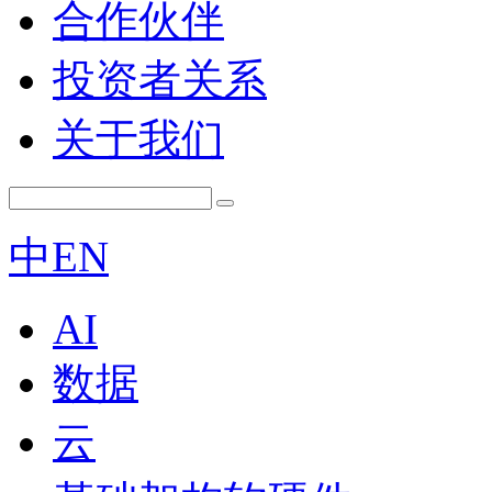
合作伙伴
投资者关系
关于我们
中
EN
AI
数据
云