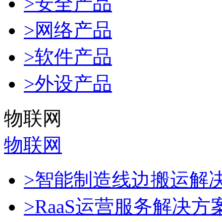
>安全产品
>网络产品
>软件产品
>外设产品
物联网
物联网
>智能制造线边搬运解
>RaaS运营服务解决方