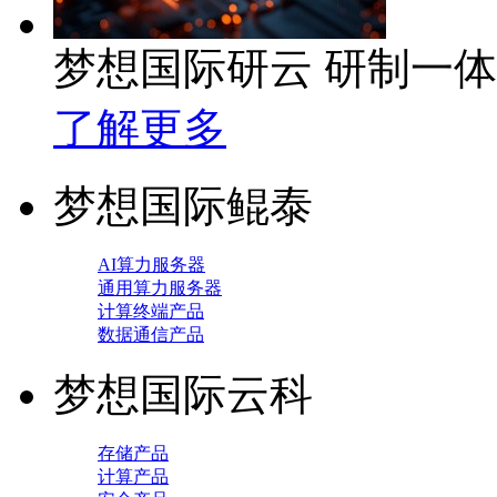
梦想国际研云 研制一
了解更多
梦想国际鲲泰
AI算力服务器
通用算力服务器
计算终端产品
数据通信产品
梦想国际云科
存储产品
计算产品