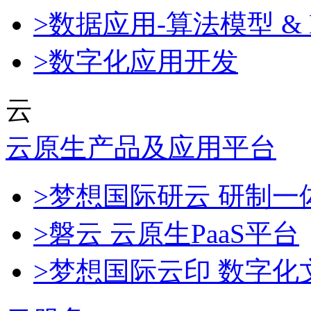
>数据应用-算法模型 & 
>数字化应用开发
云
云原生产品及应用平台
>梦想国际研云 研制
>磐云 云原生PaaS平台
>梦想国际云印 数字化