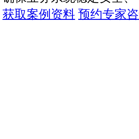
获取案例资料
预约专家咨