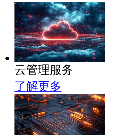
云管理服务
了解更多