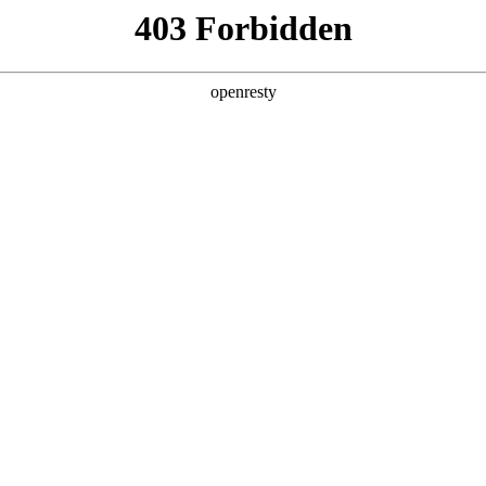
产品及服务
行业解决方案
合作伙伴
投资者关系
破局之道
2026 / 05 / 08
高性能AI计算芯片主要供应商的全年产能早早锁定殆尽，高端AI服务
n消耗数以亿计，智能体集中应用的高峰时段，资源池分分钟“爆表”